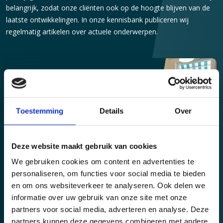
belangrijk, zodat onze cliënten ook op de hoogte blijven van de
laatste ontwikkelingen. In onze kennisbank publiceren wij
regelmatig artikelen over actuele onderwerpen.
februari 2026
Nieuwe medewerker: Martijn
Bernaards
Toestemming
Details
Over
Lees meer
Deze website maakt gebruik van cookies
We gebruiken cookies om content en advertenties te
december 2025
personaliseren, om functies voor social media te bieden
Geslaagd!
en om ons websiteverkeer te analyseren. Ook delen we
informatie over uw gebruik van onze site met onze
Lees meer
partners voor social media, adverteren en analyse. Deze
partners kunnen deze gegevens combineren met andere