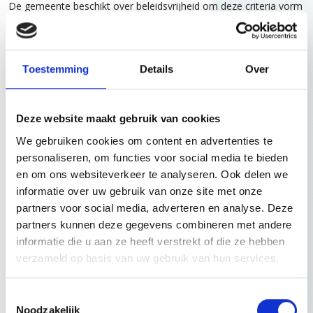
De gemeente beschikt over beleidsvrijheid om deze criteria vorm
te geven waarbij het te verwezenlijken doel voorop moet staan.
Het vereiste van objectiviteit houdt in dat de criteria
ondubbelzinnig en zo duidelijk mogelijk moeten worden
Toestemming
Details
Over
geformuleerd zodat een onpartijdige behandeling kan worden
verzekerd en willekeur wordt voorkomen. Het is, zoals de
voorzieningenrechter in deze uitspraak ook overweegt,
Deze website maakt gebruik van cookies
bijvoorbeeld niet toegestaan om de criteria toe te schrijven naar
één bepaalde gegadigde met als doel te komen tot bij voorbaat
We gebruiken cookies om content en advertenties te
vaststaande gegadigde. Dit kan slechts een bijkomstig gevolg zijn
personaliseren, om functies voor social media te bieden
omdat geen andere partijen in staat zijn om het (ruimtelijk) doel
en om ons websiteverkeer te analyseren. Ook delen we
te verwezenlijken.
informatie over uw gebruik van onze site met onze
partners voor social media, adverteren en analyse. Deze
partners kunnen deze gegevens combineren met andere
Herkansing?
informatie die u aan ze heeft verstrekt of die ze hebben
verzameld op basis van uw gebruik van hun services.
In het onderhavig geval zou de gemeente alsnog uitvoering
kunnen geven aan de koopovereenkomst als wordt onderbouwd
Toestemmingsselectie
dat de GGD de enige serieuze gegadigde is. In dat geval wordt
Noodzakelijk