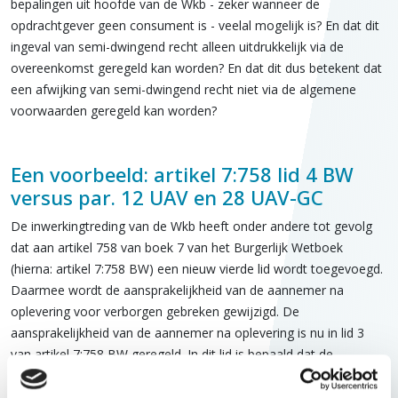
bepalingen uit hoofde van de Wkb - zeker wanneer de
opdrachtgever geen consument is - veelal mogelijk is? En dat dit
ingeval van semi-dwingend recht alleen uitdrukkelijk via de
overeenkomst geregeld kan worden? En dat dit dus betekent dat
een afwijking van semi-dwingend recht niet via de algemene
voorwaarden geregeld kan worden?
Een voorbeeld: artikel 7:758 lid 4 BW
versus par. 12 UAV en 28 UAV-GC
De inwerkingtreding van de Wkb heeft onder andere tot gevolg
dat aan artikel 758 van boek 7 van het Burgerlijk Wetboek
(hierna: artikel 7:758 BW) een nieuw vierde lid wordt toegevoegd.
Daarmee wordt de aansprakelijkheid van de aannemer na
oplevering voor verborgen gebreken gewijzigd. De
aansprakelijkheid van de aannemer na oplevering is nu in lid 3
van artikel 7:758 BW geregeld. In dit lid is bepaald dat de
aannemer ingeval van aanneming van werk ontslagen is van
aansprakelijkheid voor gebreken die de opdrachtgever op het