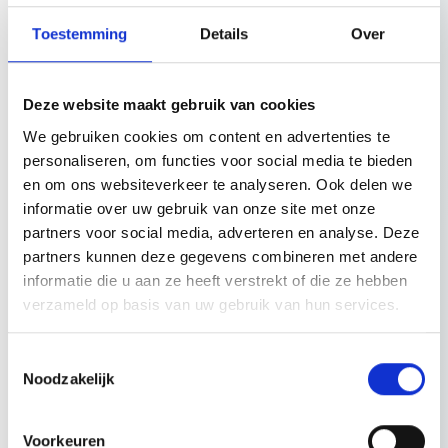
tijdstip van oplevering redelijkerwijs had moeten ontdekken.
Toestemming
Details
Over
De kern van het nieuwe vierde lid is dat de opdrachtgever in geval
van aanneming van bouwwerken geen aanspraken verliest,
Deze website maakt gebruik van cookies
wanneer hij tijdens het opleverproces geen dan wel onvoldoende
onderzoek naar eventuele gebreken heeft verricht. Met andere
We gebruiken cookies om content en advertenties te
woorden, bij aanneming van bouwwerken is de aannemer
personaliseren, om functies voor social media te bieden
aansprakelijk voor gebreken die bij de oplevering van het
en om ons websiteverkeer te analyseren. Ook delen we
bouwwerk niet zijn ontdekt, tenzij deze gebreken niet aan de
informatie over uw gebruik van onze site met onze
aannemer zijn toe te rekenen. Het uitgangspunt wordt hiermee
partners voor social media, adverteren en analyse. Deze
dus gewijzigd.
partners kunnen deze gegevens combineren met andere
informatie die u aan ze heeft verstrekt of die ze hebben
In de aannemingsovereenkomst voor bouwwerken kunnen
verzameld op basis van uw gebruik van hun services.
partijen, wanneer de opdrachtgever een consument is, hier niet
ten nadele van deze consument-opdrachtgever van afwijken. Dit
Toestemmingsselectie
betreft in dat geval dus dwingend recht. In andere gevallen is het
Noodzakelijk
wel mogelijk om een afwijkende regeling overeen te komen. Dit
kan ook een voor de (zakelijke) opdrachtgever nadeligere
regeling zijn. Die afwijking moet dan wel uitdrukkelijk in de
Voorkeuren