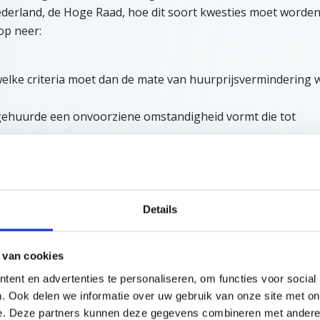
ederland, de Hoge Raad, hoe dit soort kwesties moet worde
op neer:
n welke criteria moet dan de mate van huurprijsvermindering
 gehuurde een onvoorziene omstandigheid vormt die tot
gheden van het geval wegen mee bij het bepalen of verdelen 
ek geschil tussen Heineken en de verhuurder van het pand.
Details
 aan de exploitant van een kroeg.
 van cookies
ent en advertenties te personaliseren, om functies voor social
e Raad voor vragen 1 en 2
. Ook delen we informatie over uw gebruik van onze site met on
e. Deze partners kunnen deze gegevens combineren met andere i