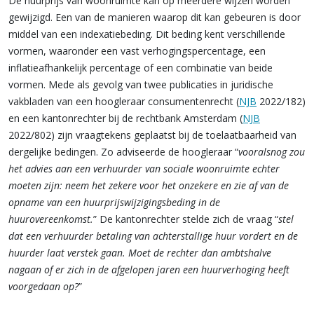
De huurprijs van woonruimte kan op meerdere wijzen worden
gewijzigd. Een van de manieren waarop dit kan gebeuren is door
middel van een indexatiebeding. Dit beding kent verschillende
vormen, waaronder een vast verhogingspercentage, een
inflatieafhankelijk percentage of een combinatie van beide
vormen. Mede als gevolg van twee publicaties in juridische
vakbladen van een hoogleraar consumentenrecht (
NJB
2022/182)
en een kantonrechter bij de rechtbank Amsterdam (
NJB
2022/802) zijn vraagtekens geplaatst bij de toelaatbaarheid van
dergelijke bedingen. Zo adviseerde de hoogleraar “
vooralsnog zou
het advies aan een verhuurder van sociale woonruimte echter
moeten zijn: neem het zekere voor het onzekere en zie af van de
opname van een huurprijswijzigingsbeding in de
huurovereenkomst.
” De kantonrechter stelde zich de vraag “
stel
dat een verhuurder betaling van achterstallige huur vordert en de
huurder laat verstek gaan. Moet de rechter dan ambtshalve
nagaan of er zich in de afgelopen jaren een huurverhoging heeft
voorgedaan op?
”