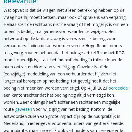
Relevantie
Wat opvalt is dat de vragen niet alleen betrekking hebben op de
vraag hoe hij moet toetsen, maar ook of sprake is van verjaring.
Helaas stelt de rechtbank niet de vraag of het mogelijk is om een
oneerlijk beding in algemene voorwaarden te wijzigen. Het
antwoord op die laatste vraag is van wezenlijk belang voor
verhuurders. Indien de antwoorden van de Hoge Raad immers
tot gevolg zouden hebben dat het huidige artikel 5 van het ROZ
model oneerlijk is, staat het indexatiebeding in talloze lopende
huurcontracten bloot aan vernietiging. Onzeker is of de
(eenzijdige) mededeling van een verhuurder dat hij zich niet
langer zal beroepen op het beding, tot gevolg heeft dat het
beding niet meer kan worden vernietigd. Op 4 juli 2023
oordeelde
een kantonrechter dat het beding nog altijd vernietigd kon
worden. Zeer onlangs heeft echter een rechter een mogelijke
route
gewezen
voor wijziging van het beding. Kortom: de
antwoorden zullen van grote impact zijn op de huurpraktijk in
Nederland, in ieder geval voor verhuurders van geliberaliseerde
woonruimte, maar mogelijk ook verhuurders van gereguleerde