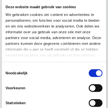
De rechtbank is het echter met de woningcorporatie eens en
Deze website maakt gebruik van cookies
oordeelt dat op basis van de wet alleen moet worden
We gebruiken cookies om content en advertenties te
beoordeeld of de woningcorporatie een redelijk belang heeft. De
personaliseren, om functies voor social media te bieden
belangen van de eigenaresse spelen dus geen rol.
en om ons websiteverkeer te analyseren. Ook delen we
informatie over uw gebruik van onze site met onze
Belang woningcorporatie
partners voor social media, adverteren en analyse. Deze
partners kunnen deze gegevens combineren met andere
De eigenaresse stelt dat er geen rekening mag worden
informatie die u aan ze heeft verstrekt of die ze hebben
gehouden met partijbedoelingen die niet in de akte van levering
verzameld op basis van uw gebruik van hun services.
tot uitdrukking zijn gebracht. De rechtbank is het daar echter niet
mee eens. Volgens de rechtbank moet voor beantwoording van
de vraag of de woningcorporatie geen redelijk belang meer heeft
Toestemmingsselectie
bij de zelfbewoningsverplichting niet alleen gekeken worden naar
Noodzakelijk
de bedoelingen die blijken uit de akte van levering, maar moet
ook gekeken worden naar andere omstandigheden en belangen
Voorkeuren
die een rol kunnen spelen.
De woningcorporatie stelt (in een notendop) dat zij met de
Statistieken
zelfbewoningsverplichting de leefbaarheid van de wijk beoogt te