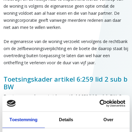
de woning is volgens de eigenaresse geen optie omdat de
woning voldoet aan al haar eisen en die van haar partner. De
woningcorporatie geeft vanwege meerdere redenen aan daar
niet aan mee te willen werken.
De eigenaresse van de woning verzoekt vervolgens de rechtbank
om de zelfbewoningsverplichting en de boete die daarop staat bij
overtreding buiten toepassing te laten dan wel haar een
ontheffing te verlenen voor de duur van vijf jaar.
Toetsingskader artikel 6:259 lid 2 sub b
BW
De eigenaresse beroept zich op artikel 6:259 lid 2 sub b BW. Op
die grond kan de rechter de zelfbewoningsverplichting wijzigen of
beëindigen indien de woningcorporatie bij nakoming van de
zelfbewoningsverplichting geen redelijk belang meer heeft én het
Toestemming
Details
Over
niet aannemelijk is dat dit belang zal terugkeren.