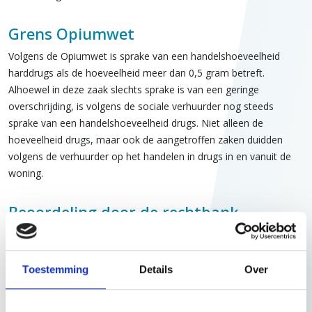
Grens Opiumwet
Volgens de Opiumwet is sprake van een handelshoeveelheid
harddrugs als de hoeveelheid meer dan 0,5 gram betreft.
Alhoewel in deze zaak slechts sprake is van een geringe
overschrijding, is volgens de sociale verhuurder nog steeds
sprake van een handelshoeveelheid drugs. Niet alleen de
hoeveelheid drugs, maar ook de aangetroffen zaken duidden
volgens de verhuurder op het handelen in drugs in en vanuit de
woning.
Beoordeling door de rechtbank
De aanwezigheid van een handelshoeveelheid harddrugs en de
handel daarin, is een tekortkoming in de nakoming van de
verplichtingen die voortvloeien uit de huurovereenkomst. De
Toestemming
Details
Over
verhuurder vordert daarom in kort geding dat de huurder de
woning ontruimt. De verhuurder voert een actief zero-tolerance