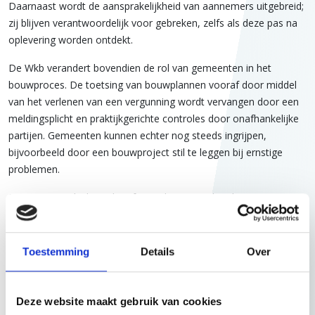
Daarnaast wordt de aansprakelijkheid van aannemers uitgebreid;
zij blijven verantwoordelijk voor gebreken, zelfs als deze pas na
oplevering worden ontdekt.
De Wkb verandert bovendien de rol van gemeenten in het
bouwproces. De toetsing van bouwplannen vooraf door middel
van het verlenen van een vergunning wordt vervangen door een
meldingsplicht en praktijkgerichte controles door onafhankelijke
partijen. Gemeenten kunnen echter nog steeds ingrijpen,
bijvoorbeeld door een bouwproject stil te leggen bij ernstige
problemen.
Dit nieuwe stelsel wordt gefaseerd ingevoerd, te beginnen met
eenvoudige bouwwerken zoals eengezinswoningen en kleine
bedrijfspanden (vallend onder gevolgklasse 1). De Wkb is voor
bouwwerken vallend onder gevolgklasse 1 per 1 januari 2024 in
Toestemming
Details
Over
werking getreden. Later worden ook gevolgklassen 2 en 3 onder
het kwaliteitsborgingsysteem van de Wkb gebracht. Dit geeft
betrokken partijen de mogelijkheid om ervaring op te doen met
Deze website maakt gebruik van cookies