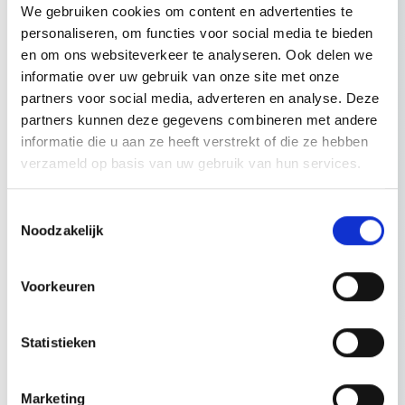
het nieuwe systeem. Het stelsel wordt naar verwachting op zijn
We gebruiken cookies om content en advertenties te
vroegst per in 2029 verder uitgebreid met gevolgklasse 2 en
personaliseren, om functies voor social media te bieden
mogelijk ook voor verbouwingen. Het was de bedoeling om
en om ons websiteverkeer te analyseren. Ook delen we
verbouwingen reeds onder de werking van het
informatie over uw gebruik van onze site met onze
kwaliteitsborgingsysteem van de Wkb te hebben gebracht, maar
partners voor social media, adverteren en analyse. Deze
dit is opnieuw – tot nader order – uitgesteld. De minister besloot
partners kunnen deze gegevens combineren met andere
in haar brief van 10 december 2024 verbouwingen voorlopig niet
informatie die u aan ze heeft verstrekt of die ze hebben
onder het stelsel te brengen in afwachting van zodanige
verzameld op basis van uw gebruik van hun services.
aanpassingen voor deze bouwwerkzaamheden, dat de kosten
voor de opdrachtgever naar een acceptabel niveau kunnen
Toestemmingsselectie
worden verlaagd.
Noodzakelijk
De tweeledige structuur van de Wkb
Voorkeuren
De nieuwe wet heeft een tweeledige structuur die zowel
publiekrechtelijke als privaatrechtelijke aspecten omvat.
Statistieken
Enerzijds regelt de Wkb of er een omgevingsvergunning voor de
bouwactiviteit
moet worden aangevraagd, of dat volstaan kan
Marketing