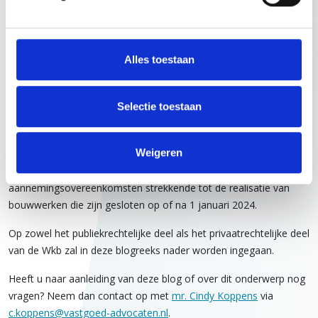
worden met een melding aan de gemeente. Anderzijds heeft de
Wkb ook een aantal privaatrechtelijke wijzigingen doorgevoerd in
titel 12 van het Burgerlijk Wetboek (BW) voor de realisatie van
bouwwerken.
Alles toestaan
Het onderscheid tussen het publiekrechtelijke en
privaatrechtelijke deel van de Wkb is cruciaal voor een goed
Selectie toestaan
begrip van de wet. Het publiekrechtelijke deel van de Wkb is
(vooralsnog) namelijk enkel van toepassing op bouwwerken die
Weigeren
onder gevolgklasse 1 vallen. Het privaatrechtelijke deel van de
Wkb is echter breder van toepassing en geldt in beginsel voor
alle
aannemingsovereenkomsten strekkende tot de realisatie van
bouwwerken
die zijn gesloten op of na 1 januari 2024.
Op zowel het publiekrechtelijke deel als het privaatrechtelijke deel
van de Wkb zal in deze blogreeks nader worden ingegaan.
Heeft u naar aanleiding van deze blog of over dit onderwerp nog
vragen? Neem dan contact op met
mr. Cindy Koppens
via
c.koppens@vastgoed-advocaten.nl
.