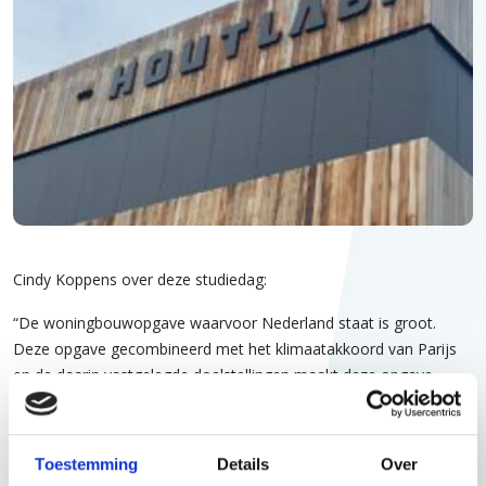
Cindy Koppens over deze studiedag:
“De woningbouwopgave waarvoor Nederland staat is groot.
Deze opgave gecombineerd met het klimaatakkoord van Parijs
en de daarin vastgelegde doelstellingen maakt deze opgave
alleen nog maar uitdagender. Mijn afdronk van deze dag is dat
houtbouw, maar ook andere vormen van #biobased bouwen,
kunnen bijdragen aan het reduceren van de uitstoot van stikstof
Toestemming
Details
Over
en CO2. Er is echter nog veel werk aan de winkel op juridisch vlak.