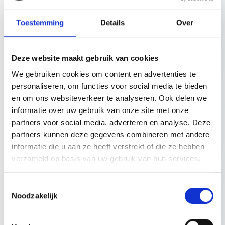
In 2019 is Nadine afgestudeerd en daarna heeft ze gewerkt bij
een advocatenkantoor gevestigd in de regio Eindhoven. In 2020
Toestemming
Details
Over
is ze beëdigd als advocaat. Sinds maart 2022 is Nadine
verbonden aan Weebers Vastgoed Advocaten. Nadine houdt zich
bezig met het adviseren en procederen op het gebied van
Deze website maakt gebruik van cookies
huurrecht en bouwrecht.
We gebruiken cookies om content en advertenties te
Nadine heeft in het rechtsgebiedenregister van de Nederlandse
personaliseren, om functies voor social media te bieden
Orde van Advocaten de volgende rechtsgebieden geregistreerd:
en om ons websiteverkeer te analyseren. Ook delen we
informatie over uw gebruik van onze site met onze
Huurrecht
partners voor social media, adverteren en analyse. Deze
Verbintenissenrecht
partners kunnen deze gegevens combineren met andere
Deze registratie verplicht haar elk kalenderjaar volgens de
informatie die u aan ze heeft verstrekt of die ze hebben
normen van de Nederlandse Orde van Advocaten tien
verzameld op basis van uw gebruik van hun services.
opleidingspunten te behalen op het geregistreerd rechtsgebied.
Toestemmingsselectie
Noodzakelijk
Topics door Nadine van der Vleuten