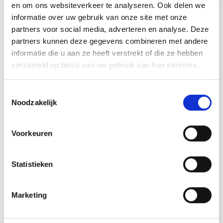
en om ons websiteverkeer te analyseren. Ook delen we
Sharon is in december 2021 gestart als juridisch medewerker bij
informatie over uw gebruik van onze site met onze
Weebers Vastgoed Advocaten. In augustus 2022 is zij beëdigd als
partners voor social media, adverteren en analyse. Deze
advocaat. Sharon houdt zich bezig met het adviseren en
partners kunnen deze gegevens combineren met andere
procederen op het gebied van het huurrecht. Daarnaast schrijft
informatie die u aan ze heeft verstrekt of die ze hebben
zij wekelijks nieuwsberichten aangaande het huurrecht die
verzameld op basis van uw gebruik van hun services.
worden gepubliceerd op het juridische platform Sdu Opmaat.
Toestemmingsselectie
Noodzakelijk
Topics door Sharon Thielens
Voorkeuren
februari 2024
Statistieken
Vastgoedeigenaren, hoe heurt het
eigenlijk? In 2024 staat de Wet goed
verhuurderschap niet stil
Marketing
Lees meer