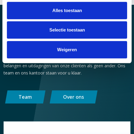
Alles toestaan
Selectie toestaan
Wij helpen u verder
Weigeren
Onze advocaten hebben ruime ervaring in het adviseren en
procederen binnen alle aspecten van het vastgoed. Wij kennen de
belangen en uitdagingen van onze cliënten als geen ander. Ons
team en ons kantoor staan voor u klaar.
Team
Over ons