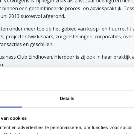
Vervolgens is zij begin 2008 als advocaat beëdigd en heeft 
t binnen een gecombineerde proces- en adviespraktijk. Tes
 juni 2013 succesvol afgerond.
aten onder meer toe op het gebied van koop- en huurrecht 
s, projectontwikkelaars, zorginstellingen, corporaties, ove
ansacties en geschillen.
iness Club Eindhoven. Hierdoor is zij ook in haar praktijk a
en.
Details
 van cookies
ent en advertenties te personaliseren, om functies voor social