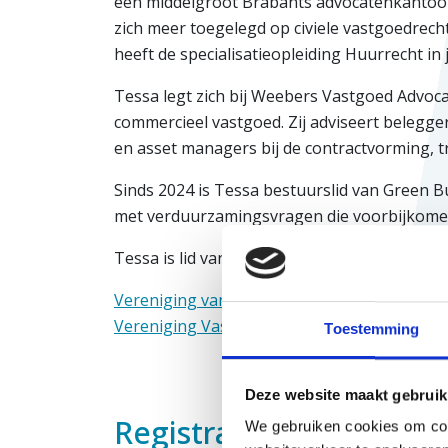
een middelgroot Brabants advocatenkantoor. 
zich meer toegelegd op civiele vastgoedrech
heeft de specialisatieopleiding Huurrecht in
Tessa legt zich bij Weebers Vastgoed Advoc
commercieel vastgoed. Zij adviseert belegger
en asset managers bij de contractvorming, tr
Sinds 2024 is Tessa bestuurslid van Green Bus
met verduurzamingsvragen die voorbijkom
Tessa is lid van:
Vereniging van Huurrecht Advocaten
Vereniging Vastgoed Juristen
Toestemming
Deze website maakt gebruik
Registratie
We gebruiken cookies om cont