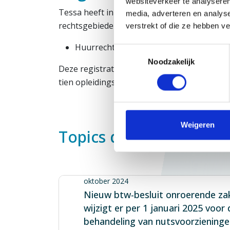
websiteverkeer te analyseren
Tessa heeft in het rechtsgebiedenregister 
media, adverteren en analys
rechtsgebieden geregistreerd:
verstrekt of die ze hebben v
Huurrecht
Toestemmingsselectie
Noodzakelijk
Deze registratie verplicht haar elk kalend
tien opleidingspunten te behalen op ieder g
Weigeren
Topics door Tessa de 
oktober 2024
Nieuw btw-besluit onroerende za
wijzigt er per 1 januari 2025 voor
behandeling van nutsvoorzieninge