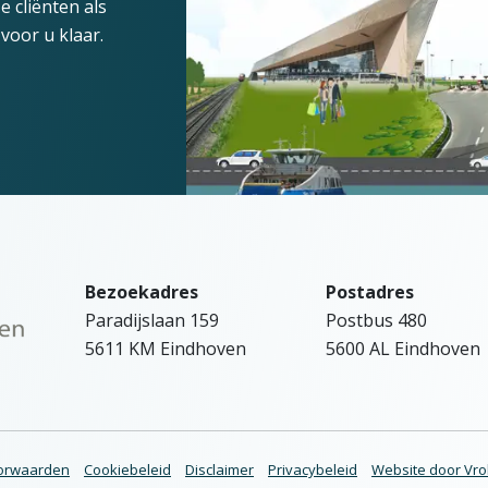
 cliënten als
voor u klaar.
Bezoekadres
Postadres
Paradijslaan 159
Postbus 480
5611 KM Eindhoven
5600 AL Eindhoven
orwaarden
Cookiebeleid
Disclaimer
Privacybeleid
Website door Vrol