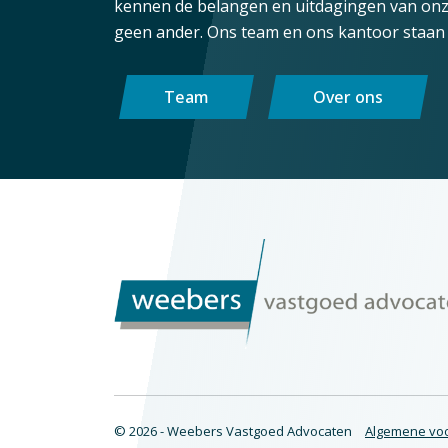
kennen de belangen en uitdagingen van onze
geen ander. Ons team en ons kantoor staan 
Team
Over ons
© 2026 - Weebers Vastgoed Advocaten
Algemene vo