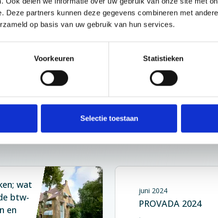
. Ook delen we informatie over uw gebruik van onze site met on
van de Nederlandse Orde van Advocaten de volgende
e. Deze partners kunnen deze gegevens combineren met andere i
erzameld op basis van uw gebruik van hun services.
Voorkeuren
Statistieken
erjaar volgens de normen van de Nederlandse Orde van Advoc
eregistreerd rechtsgebied.
Selectie toestaan
Mos
ken; wat
juni 2024
 de btw-
PROVADA 2024
n en