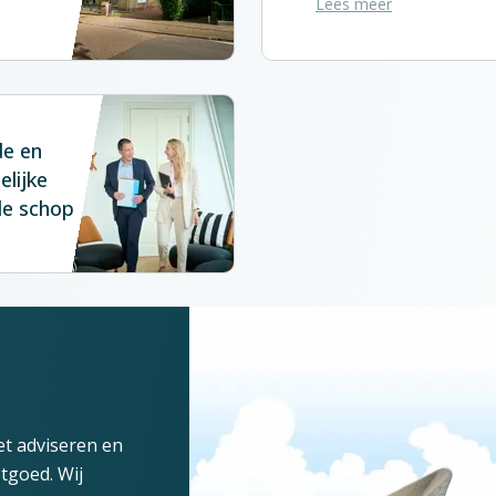
Lees meer
de en
elijke
de schop
t adviseren en
tgoed. Wij