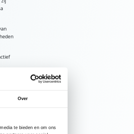
zij
sa
van
rheden
ctief
Over
 media te bieden en om ons