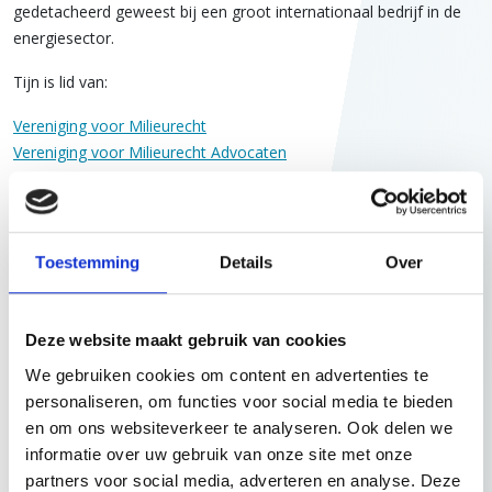
gedetacheerd geweest bij een groot internationaal bedrijf in de
energiesector.
Tijn is lid van:
Vereniging voor Milieurecht
Vereniging voor Milieurecht Advocaten
Nederlandse Vereniging voor Energierecht
Vereniging voor Bouwrecht
Toestemming
Details
Over
Registratie
Tijn heeft in het rechtsgebiedenregister van de Nederlandse Orde
Deze website maakt gebruik van cookies
van Advocaten de volgende rechtsgebieden geregistreerd:
We gebruiken cookies om content en advertenties te
Omgevingsrecht
personaliseren, om functies voor social media te bieden
Bestuursrecht
en om ons websiteverkeer te analyseren. Ook delen we
informatie over uw gebruik van onze site met onze
Deze registratie verplicht hem elk kalenderjaar volgens de
partners voor social media, adverteren en analyse. Deze
normen van de Nederlandse Orde van Advocaten tien