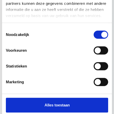
partners kunnen deze gegevens combineren met andere
opleidingspunten te behalen op ieder geregistreerd rechtsgebied.
informatie die u aan ze heeft verstrekt of die ze hebben
verzameld op basis van uw gebruik van hun services.
Topics door Tijn Slegers
Toestemmingsselectie
Noodzakelijk
Voorkeuren
maart 2024
Extern salderen: gratis bier (= stikstof)
bestaat niet
Statistieken
Lees meer
Marketing
maart 2024
Legalisatie van PAS-meldingen = lachen
Alles toestaan
als een boer met kiespijn