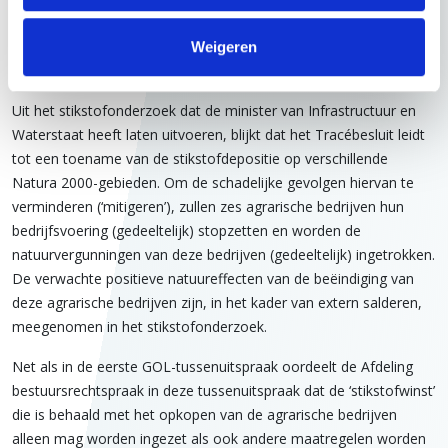
tussenuitspraak (
ECLI:NL:RVS:2024:951
) stond de vraag centraal
of voldoende is gemotiveerd dat gebruik kan worden gemaakt
Weigeren
van het instrument extern salderen.
Uit het stikstofonderzoek dat de minister van Infrastructuur en
Waterstaat heeft laten uitvoeren, blijkt dat het Tracébesluit leidt
tot een toename van de stikstofdepositie op verschillende
Natura 2000-gebieden. Om de schadelijke gevolgen hiervan te
verminderen (‘mitigeren’), zullen zes agrarische bedrijven hun
bedrijfsvoering (gedeeltelijk) stopzetten en worden de
natuurvergunningen van deze bedrijven (gedeeltelijk) ingetrokken.
De verwachte positieve natuureffecten van de beëindiging van
deze agrarische bedrijven zijn, in het kader van extern salderen,
meegenomen in het stikstofonderzoek.
Net als in de eerste GOL-tussenuitspraak oordeelt de Afdeling
bestuursrechtspraak in deze tussenuitspraak dat de ‘stikstofwinst’
die is behaald met het opkopen van de agrarische bedrijven
alleen mag worden ingezet als ook andere maatregelen worden