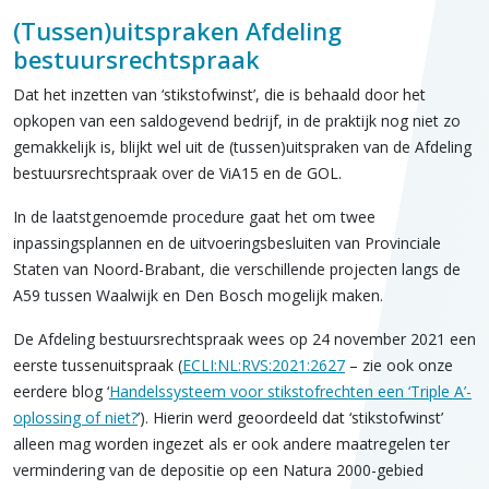
(Tussen)uitspraken Afdeling
bestuursrechtspraak
Dat het inzetten van ‘stikstofwinst’, die is behaald door het
opkopen van een saldogevend bedrijf, in de praktijk nog niet zo
gemakkelijk is, blijkt wel uit de (tussen)uitspraken van de Afdeling
bestuursrechtspraak over de ViA15 en de GOL.
In de laatstgenoemde procedure gaat het om twee
inpassingsplannen en de uitvoeringsbesluiten van Provinciale
Staten van Noord-Brabant, die verschillende projecten langs de
A59 tussen Waalwijk en Den Bosch mogelijk maken.
De Afdeling bestuursrechtspraak wees op 24 november 2021 een
eerste tussenuitspraak (
ECLI:NL:RVS:2021:2627
– zie ook onze
eerdere blog ‘
Handelssysteem voor stikstofrechten een ‘Triple A’-
oplossing of niet?
’). Hierin werd geoordeeld dat ‘stikstofwinst’
alleen mag worden ingezet als er ook andere maatregelen ter
vermindering van de depositie op een Natura 2000-gebied