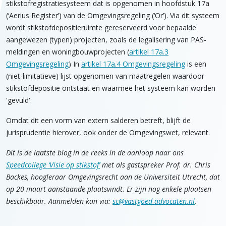
stikstofregistratiesysteem dat is opgenomen in hoofdstuk 17a
(‘Aerius Register’) van de Omgevingsregeling (‘Or’). Via dit systeem
wordt stikstofdepositieruimte gereserveerd voor bepaalde
aangewezen (typen) projecten, zoals de legalisering van PAS-
meldingen en woningbouwprojecten (
artikel 17a.3
Omgevingsregeling
) In
artikel 17a.4 Omgevingsregeling
is een
(niet-limitatieve) lijst opgenomen van maatregelen waardoor
stikstofdepositie ontstaat en waarmee het systeem kan worden
'gevuld'.
Omdat dit een vorm van extern salderen betreft, blijft de
jurisprudentie hierover, ook onder de Omgevingswet, relevant.
Dit is de laatste blog in de reeks in de aanloop naar ons
Speedcollege ‘Visie op stikstof’
met als gastspreker Prof. dr. Chris
Backes, hoogleraar Omgevingsrecht aan de Universiteit Utrecht, dat
op 20 maart aanstaande plaatsvindt. Er zijn nog enkele plaatsen
beschikbaar. Aanmelden kan via:
sc@vastgoed-advocaten.nl
.