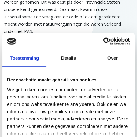
worden genomen. Dit was destijds door Provinciale Staten
ontoereikend gemotiveerd. Daarnaast kwam in deze
tussenuitspraak de vraag aan de orde of extern gesaldeerd
mocht worden met natuurvergunningen die waren verleend
onder het PAS.
Aan deze natuurvergunningen lag, zoals de Afdeling
bestuursrechtspraak in de PAS-uitspraak oordeelde, immers geen
Toestemming
Details
Over
deugdelijke passende beoordeling ten grondslag. Omdat
onherroepelijke natuurvergunningen door de PAS-uitspraak niet
ongeldig zijn geworden, blijft het volgens de Afdeling
Deze website maakt gebruik van cookies
bestuursrechtspraak mogelijk om daarmee extern te salderen.
Ook het ‘AquaPri-arrest’ van het Europese Hof van Justitie
We gebruiken cookies om content en advertenties te
(ECLI:EU:C:2022:864
) staat niet in de weg aan extern salderen
personaliseren, om functies voor social media te bieden
met een natuurvergunning die op grond van het PAS tot stand is
en om ons websiteverkeer te analyseren. Ook delen we
gekomen, aldus de Afdeling bestuursrechtspraak.
informatie over uw gebruik van onze site met onze
partners voor social media, adverteren en analyse. Deze
In de tweede, recente, tussenuitspraak (
ECLI:NL:RVS:2024:625
)
partners kunnen deze gegevens combineren met andere
oordeelde de Afdeling bestuursrechtspraak dat het nieuwe besluit
informatie die u aan ze heeft verstrekt of die ze hebben
van de Provinciale Staten van Noord-Brabant, dat de beëindiging