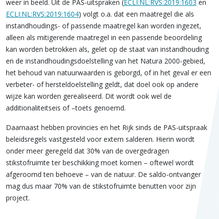
weer in beeld. Uit de PAS-uitspraken (
ECLI:NL:RVS:2019:1603
en
ECLI:NL:RVS:2019:1604
) volgt o.a. dat een maatregel die als
instandhoudings- of passende maatregel kan worden ingezet,
alleen als mitigerende maatregel in een passende beoordeling
kan worden betrokken als, gelet op de staat van instandhouding
en de instandhoudingsdoelstelling van het Natura 2000-gebied,
het behoud van natuurwaarden is geborgd, of in het geval er een
verbeter- of hersteldoelstelling geldt, dat doel ook op andere
wijze kan worden gerealiseerd. Dit wordt ook wel de
additionaliteitseis of –toets genoemd.
Daarnaast hebben provincies en het Rijk sinds de PAS-uitspraak
beleidsregels vastgesteld voor extern salderen. Hierin wordt
onder meer geregeld dat 30% van de overgedragen
stikstofruimte ter beschikking moet komen – oftewel wordt
afgeroomd ten behoeve – van de natuur. De saldo-ontvanger
mag dus maar 70% van de stikstofruimte benutten voor zijn
project.