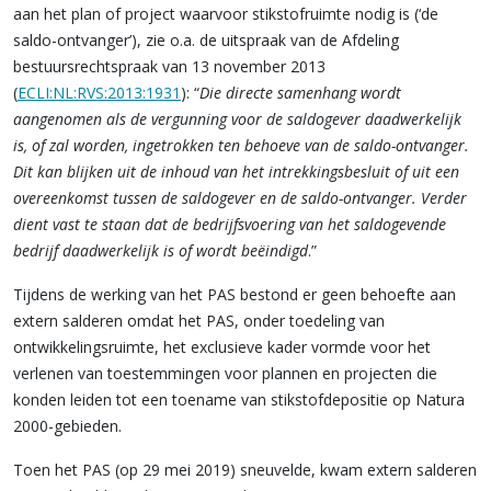
aan het plan of project waarvoor stikstofruimte nodig is (‘de
saldo-ontvanger’), zie o.a. de uitspraak van de Afdeling
bestuursrechtspraak van 13 november 2013
(
ECLI:NL:RVS:2013:1931
): “
Die directe samenhang wordt
aangenomen als de vergunning voor de saldogever daadwerkelijk
is, of zal worden, ingetrokken ten behoeve van de saldo-ontvanger.
Dit kan blijken uit de inhoud van het intrekkingsbesluit of uit een
overeenkomst tussen de saldogever en de saldo-ontvanger. Verder
dient vast te staan dat de bedrijfsvoering van het saldogevende
bedrijf daadwerkelijk is of wordt beëindigd
.”
Tijdens de werking van het PAS bestond er geen behoefte aan
extern salderen omdat het PAS, onder toedeling van
ontwikkelingsruimte, het exclusieve kader vormde voor het
verlenen van toestemmingen voor plannen en projecten die
konden leiden tot een toename van stikstofdepositie op Natura
2000-gebieden.
Toen het PAS (op 29 mei 2019) sneuvelde, kwam extern salderen