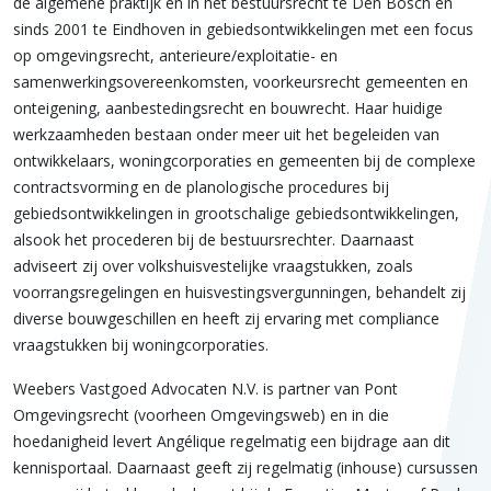
de algemene praktijk en in het bestuursrecht te Den Bosch en
sinds 2001 te Eindhoven in gebiedsontwikkelingen met een focus
op omgevingsrecht, anterieure/exploitatie- en
samenwerkingsovereenkomsten, voorkeursrecht gemeenten en
onteigening, aanbestedingsrecht en bouwrecht. Haar huidige
werkzaamheden bestaan onder meer uit het begeleiden van
ontwikkelaars, woningcorporaties en gemeenten bij de complexe
contractsvorming en de planologische procedures bij
gebiedsontwikkelingen in grootschalige gebiedsontwikkelingen,
alsook het procederen bij de bestuursrechter. Daarnaast
adviseert zij over volkshuisvestelijke vraagstukken, zoals
voorrangsregelingen en huisvestingsvergunningen, behandelt zij
diverse bouwgeschillen en heeft zij ervaring met compliance
vraagstukken bij woningcorporaties.
Weebers Vastgoed Advocaten N.V. is partner van Pont
Omgevingsrecht (voorheen Omgevingsweb) en in die
hoedanigheid levert Angélique regelmatig een bijdrage aan dit
kennisportaal. Daarnaast geeft zij regelmatig (inhouse) cursussen