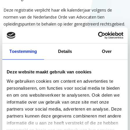
Deze registratie verplicht haar elk kalenderjaar volgens de
normen van de Nederlandse Orde van Advocaten tien
opleidingspunten te behalen op ieder geregistreerd rechtsgebied.
Topics door Angelique Claassen
Toestemming
Details
Over
Deze website maakt gebruik van cookies
augustus 2025
We gebruiken cookies om content en advertenties te
Interview met Caroline Weebers en
personaliseren, om functies voor social media te bieden
Angelique Claassen
en om ons websiteverkeer te analyseren. Ook delen we
Lees meer
informatie over uw gebruik van onze site met onze
partners voor social media, adverteren en analyse. Deze
partners kunnen deze gegevens combineren met andere
informatie die u aan ze heeft verstrekt of die ze hebben
mei 2025
verzameld op basis van uw gebruik van hun services.