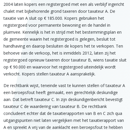
2004 laten kopers een registergoed met een als verblijf ingericht
chalet met bijbehorende grond taxeren door taxateur A. De
taxatie van A sluit op € 185.000. Kopers gebruiken het
registergoed voor permanente bewoning en de handel in
pluimvee. Kennelijk is het in strijd met het bestemmingsplan en
de gemeente waarin het registergoed is gelegen, besluit tot
handhaving en daarop besluiten de kopers het te verkopen. Ten
behoeve van de verkoop, het is inmiddels 2012, laten zij het
registergoed opnieuw taxeren door taxateur B, wiens taxatie sluit
op € 90.000 en waarvoor het registergoed uiteindelijk wordt
verkocht. Kopers stellen taxateur A aansprakelijk.
De rechtbank wijst, teneinde vast te kunnen stellen of taxateur A
een beroepsfout heeft gemaakt, een gerechtelijk deskundige
aan. Dat betreft taxateur C. In zijn deskundigenbericht bevestigt
taxateur C de waardering van taxateur B. De rechtbank
concludeert echter dat de taxatierapporten van B en C zich qua
uitgangspunten niet laten vergelijken met het taxatierapport van
A en spreekt A vrij van de aanklacht een beroepsfout te hebben