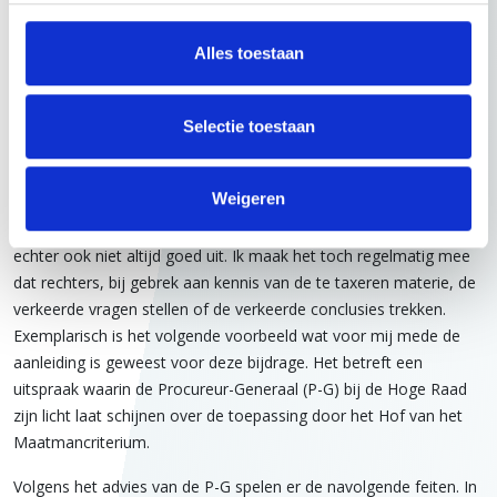
moeten motiveren waarom dat bijvoorbeeld geen € 115 of € 120
per m² is. Die laatste motiveringsstap ontbreekt in veel
Alles toestaan
taxatierapporten waarover ik procedeer, hetgeen de taxateur
weer kwetsbaar maakt voor aansprakelijkheid.
Selectie toestaan
Het Maatmancriterium in de
rechtspraak
Weigeren
De toepassing van het Maatmancriterium in de rechtspraak pakt
echter ook niet altijd goed uit. Ik maak het toch regelmatig mee
dat rechters, bij gebrek aan kennis van de te taxeren materie, de
verkeerde vragen stellen of de verkeerde conclusies trekken.
Exemplarisch is het volgende voorbeeld wat voor mij mede de
aanleiding is geweest voor deze bijdrage. Het betreft een
uitspraak waarin de Procureur-Generaal (P-G) bij de Hoge Raad
zijn licht laat schijnen over de toepassing door het Hof van het
Maatmancriterium.
Volgens het advies van de P-G spelen er de navolgende feiten. In