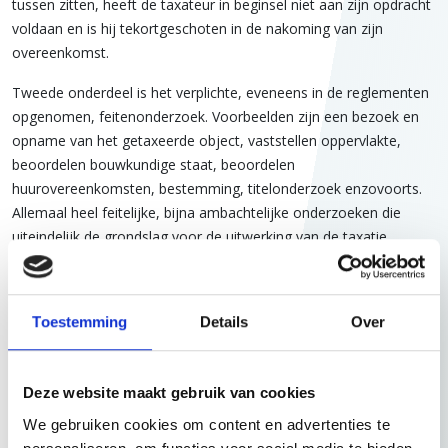
tussen zitten, heeft de taxateur in beginsel niet aan zijn opdracht
voldaan en is hij tekortgeschoten in de nakoming van zijn
overeenkomst.
Tweede onderdeel is het verplichte, eveneens in de reglementen
opgenomen, feitenonderzoek. Voorbeelden zijn een bezoek en
opname van het getaxeerde object, vaststellen oppervlakte,
beoordelen bouwkundige staat, beoordelen
huurovereenkomsten, bestemming, titelonderzoek enzovoorts.
Allemaal heel feitelijke, bijna ambachtelijke onderzoeken die
uiteindelijk de grondslag voor de uitwerking van de taxatie
vormen. Het verslag van dat feitenonderzoek dient eveneens zijn
weg te vinden naar het taxatieverslag en daarin terug leesbaar te
zijn.
Toestemming
Details
Over
Derde onderdeel wordt gevormd door de rode cirkel in het
centrum van de figuur. Dit heb ik de ‘discretionaire ruimte’ van de
Deze website maakt gebruik van cookies
taxateur genoemd. Dit is waarom de taxateur taxateur is en waar
hij/zij de beoordeling van alle relevante gegevens maakt. In die
We gebruiken cookies om content en advertenties te
rode cirkel maakt de taxateur de keuze voor de