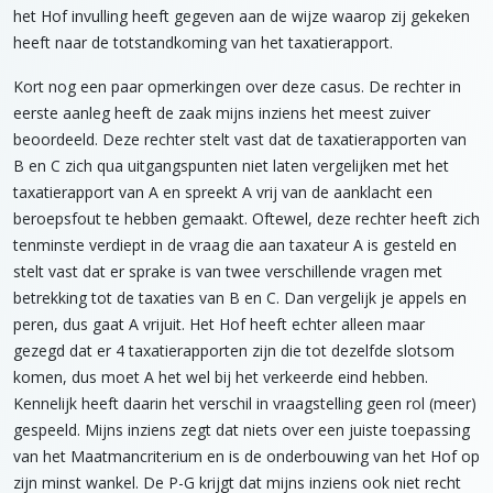
het Hof invulling heeft gegeven aan de wijze waarop zij gekeken
heeft naar de totstandkoming van het taxatierapport.
Kort nog een paar opmerkingen over deze casus. De rechter in
eerste aanleg heeft de zaak mijns inziens het meest zuiver
beoordeeld. Deze rechter stelt vast dat de taxatierapporten van
B en C zich qua uitgangspunten niet laten vergelijken met het
taxatierapport van A en spreekt A vrij van de aanklacht een
beroepsfout te hebben gemaakt. Oftewel, deze rechter heeft zich
tenminste verdiept in de vraag die aan taxateur A is gesteld en
stelt vast dat er sprake is van twee verschillende vragen met
betrekking tot de taxaties van B en C. Dan vergelijk je appels en
peren, dus gaat A vrijuit. Het Hof heeft echter alleen maar
gezegd dat er 4 taxatierapporten zijn die tot dezelfde slotsom
komen, dus moet A het wel bij het verkeerde eind hebben.
Kennelijk heeft daarin het verschil in vraagstelling geen rol (meer)
gespeeld. Mijns inziens zegt dat niets over een juiste toepassing
van het Maatmancriterium en is de onderbouwing van het Hof op
zijn minst wankel. De P-G krijgt dat mijns inziens ook niet recht