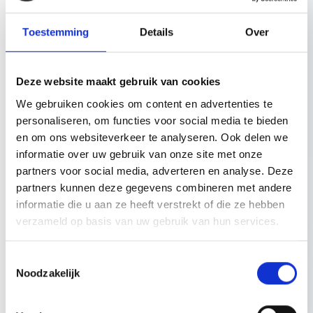
Registratie
Toestemming
Details
Over
Onno heeft in het rechtsgebiedenregister van de Nederlandse
Orde van Advocaten de volgende rechtsgebieden geregistreerd:
Deze website maakt gebruik van cookies
• Tuchtrecht/aansprakelijkheid taxateurs en makelaars
We gebruiken cookies om content en advertenties te
• Vastgoedrecht
personaliseren, om functies voor social media te bieden
en om ons websiteverkeer te analyseren. Ook delen we
Deze registratie verplicht hem elk kalenderjaar volgens de
informatie over uw gebruik van onze site met onze
normen van de Nederlandse Orde van Advocaten tien
partners voor social media, adverteren en analyse. Deze
opleidingspunten te behalen op ieder geregistreerd rechtsgebied.
partners kunnen deze gegevens combineren met andere
informatie die u aan ze heeft verstrekt of die ze hebben
verzameld op basis van uw gebruik van hun services.
Topics door Onno Tacoma MRE MRICS
Toestemmingsselectie
Noodzakelijk
september 2024