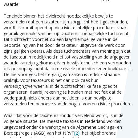
waarde.
Teneinde binnen het civielrecht noodzakelijke bewijs te
verzamelen dat een taxateur zijn zorgplicht heeft geschonden,
wordt - vooruitlopend op die civielrechtelijke procedure - vaak
gebruik gemaakt van het op taxateurs toepasselijke tuchtrecht.
Dit tuchtrecht voorziet op een laagdrempelige wijze in de
beoordeling van het door de taxateur uitgevoerde werk door
zijns gelijken (peers). Als deze tuchtrechters van mening zijn dat
de taxateur in redelijkheid niet tot vaststelling van de afgegeven
waarde kan zijn gekomen, is er bewijstechnisch een vermoeden
of aanknopingspunt dat in de civiele procedure zeer bruikbaar is.
De hiervoor geschetste gang van zaken is redelijk staande
praktijk. Voor taxateurs is het dan ook zaak hun
verdediging/verweer al in de tuchtrechtelijke fase goed te
organiseren, daarbij rekening te houden met het feit dat de
wederpartij niets anders aan het doen is dan bewijs te
verzamelen ten behoeve van de nog te voeren civiele procedure.
Waar dat voor de taxateurs ronduit vervelend wordt, is in de
volgende situatie. De meeste taxaties in Nederland worden
uitgevoerd onder de werking van de Algemene Gedrags- en
Beroepsregels (AGB) van het NRVT
[2]
, het bijbehorende