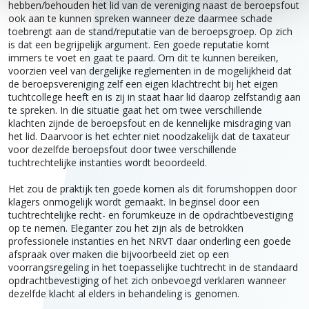
hebben/behouden het lid van de vereniging naast de beroepsfout
ook aan te kunnen spreken wanneer deze daarmee schade
toebrengt aan de stand/reputatie van de beroepsgroep. Op zich
is dat een begrijpelijk argument. Een goede reputatie komt
immers te voet en gaat te paard. Om dit te kunnen bereiken,
voorzien veel van dergelijke reglementen in de mogelijkheid dat
de beroepsvereniging zelf een eigen klachtrecht bij het eigen
tuchtcollege heeft en is zij in staat haar lid daarop zelfstandig aan
te spreken. In die situatie gaat het om twee verschillende
klachten zijnde de beroepsfout en de kennelijke misdraging van
het lid. Daarvoor is het echter niet noodzakelijk dat de taxateur
voor dezelfde beroepsfout door twee verschillende
tuchtrechtelijke instanties wordt beoordeeld.
Het zou de praktijk ten goede komen als dit forumshoppen door
klagers onmogelijk wordt gemaakt. In beginsel door een
tuchtrechtelijke recht- en forumkeuze in de opdrachtbevestiging
op te nemen. Eleganter zou het zijn als de betrokken
professionele instanties en het NRVT daar onderling een goede
afspraak over maken die bijvoorbeeld ziet op een
voorrangsregeling in het toepasselijke tuchtrecht in de standaard
opdrachtbevestiging of het zich onbevoegd verklaren wanneer
dezelfde klacht al elders in behandeling is genomen.