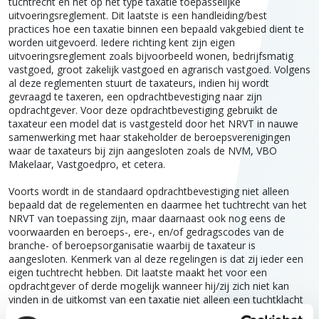
tuchtrecht en het op het type taxatie toepasselijke
uitvoeringsreglement. Dit laatste is een handleiding/best
practices hoe een taxatie binnen een bepaald vakgebied dient te
worden uitgevoerd. Iedere richting kent zijn eigen
uitvoeringsreglement zoals bijvoorbeeld wonen, bedrijfsmatig
vastgoed, groot zakelijk vastgoed en agrarisch vastgoed. Volgens
al deze reglementen stuurt de taxateurs, indien hij wordt
gevraagd te taxeren, een opdrachtbevestiging naar zijn
opdrachtgever. Voor deze opdrachtbevestiging gebruikt de
taxateur een model dat is vastgesteld door het NRVT in nauwe
samenwerking met haar stakeholder de beroepsverenigingen
waar de taxateurs bij zijn aangesloten zoals de NVM, VBO
Makelaar, Vastgoedpro, et cetera.
Voorts wordt in de standaard opdrachtbevestiging niet alleen
bepaald dat de regelementen en daarmee het tuchtrecht van het
NRVT van toepassing zijn, maar daarnaast ook nog eens de
voorwaarden en beroeps-, ere-, en/of gedragscodes van de
branche- of beroepsorganisatie waarbij de taxateur is
aangesloten. Kenmerk van al deze regelingen is dat zij ieder een
eigen tuchtrecht hebben. Dit laatste maakt het voor een
opdrachtgever of derde mogelijk wanneer hij/zij zich niet kan
vinden in de uitkomst van een taxatie niet alleen een tuchtklacht
in te dienen bij het NRVT, maar daarnaast ook bij de